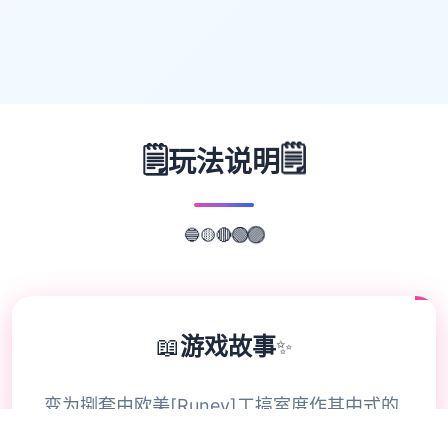
🗒️
🗒️
玩法说明
🔵
🟡
🔴
🟢
🟣
📖
游戏故事
✨
变为捌套由欧美[Runey]工搞室度作其中式的
宏大名鼎鼎的大型SLG应靠 制作期间长期达