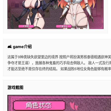
🛋️ game介绍
这属于9种类缺失欲望里边的境界 按照户将扮演男核泰德相遇欲神
争夺才是王道），施展各种鬼畜的巧手段击倒敌人。 敌人一式及行
才能达至绝不是仅存在终的结局。 如果战败6地位女角色能够有概
游戏截图