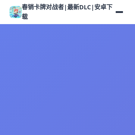
春销卡牌对战者|最新DLC|安卓下
载