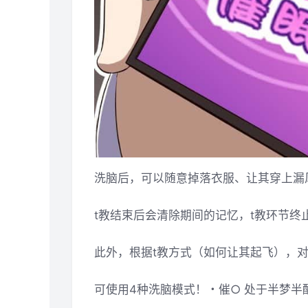
洗脑后，可以随意掉落衣服、让其穿上漏
t教结束后会清除期间的记忆，t教环节
此外，根据t教方式（如何让其起飞），
可使用4种洗脑模式！・催○ 处于半梦半