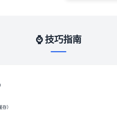
⌚ 技巧指南
0
缓存）