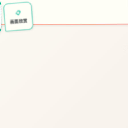
🎚️
🏧
📋
开始游戏
特色玩法
画面欣赏