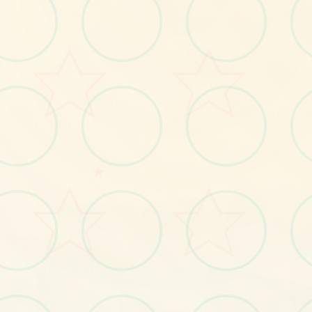
No.1
★