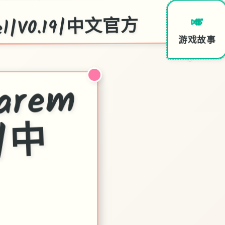
l|V0.19|中文官方
🎺
游戏故事
○
后
宫
酒
re
m
.19|
文
官
中