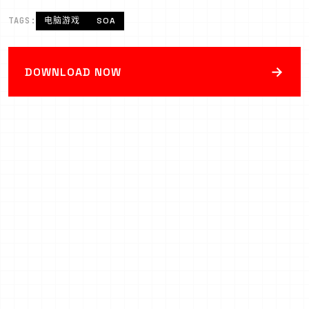
TAGS:
电脑游戏
SOA
→
DOWNLOAD NOW