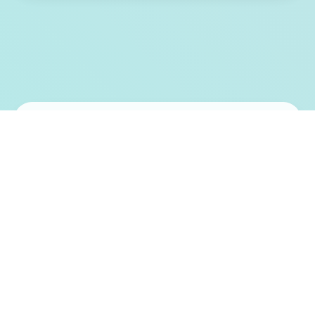
⚗️ 游戏特色亮点
一款名为“魔法怪兽”的卡牌游戏正在风靡全
国。 中条一树的朋友不多，对任何事情都缺
乏热情，但他接触到“魔法怪兽”后，一切都不
一样了。 他很快发现，有人正利用“魔法怪
兽”实现其险恶目的。 拯救这款他热爱的游戏
的重任，落在了他的肩上！