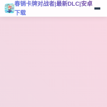
春销卡牌对战者|最新DLC|安卓
下载