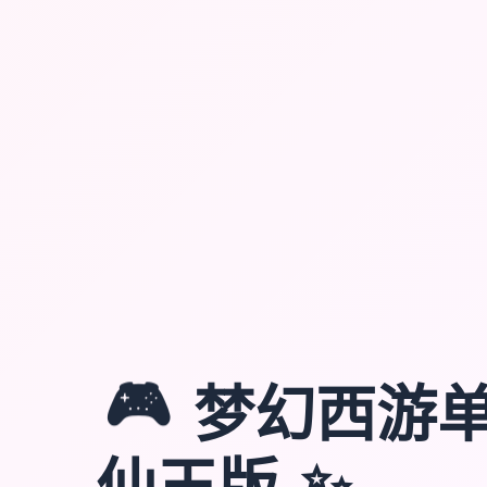
🎮
梦幻西游
✨
仙玉版