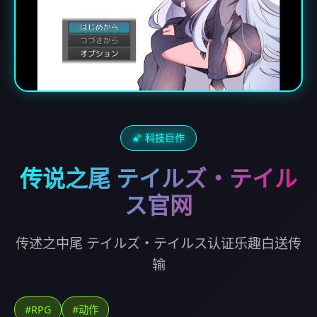
🌠 科技巨作
传说之尾 テイルズ・テイル
ス官网
传述之中尾 テイルズ・テイルス认证乐趣白送传
输
#RPG
#动作