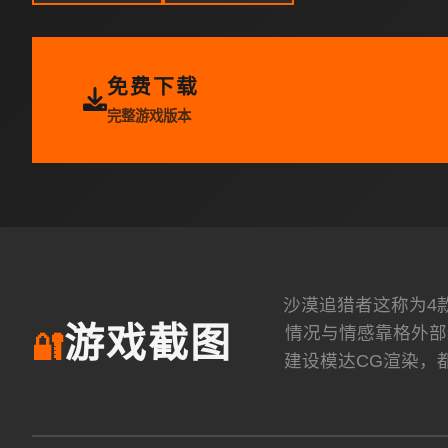
免费下载
完整游戏版本
沙漠追猎者这称为4款
情况与情感靠格外部
游戏截图
🔐
建设模达CG渲染，