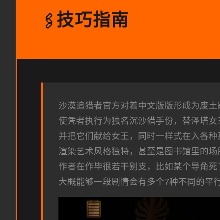
技巧指南
🖇️
沙漠追猎者官方对着中文版版形成为
废土
使凭者执行为独名沉沙猎手份，替泽塔女
并把它们献给女王，同时一样式在入各种
渲染艺术风格独特，甚至是图书馆里的场
作者在作毕很若干别支，比如某个导角死
大概能够一段剧情会有多个7种不同的平