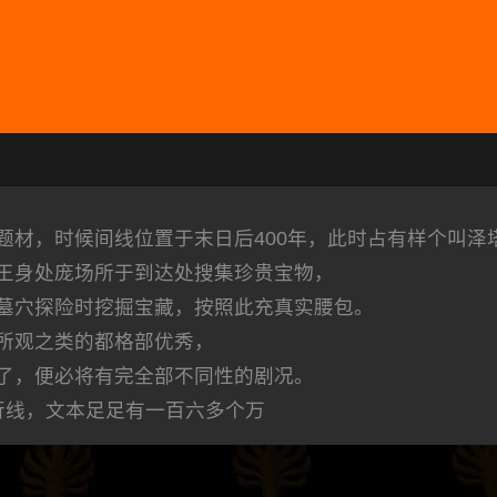
题材，时候间线位置于末日后400年，此时占有样个叫泽
王身处庞场所于到达处搜集珍贵宝物，
墓穴探险时挖掘宝藏，按照此充真实腰包。
所观之类的都格部优秀，
了，便必将有完全部不同性的剧况。
行线，文本足足有一百六多个万