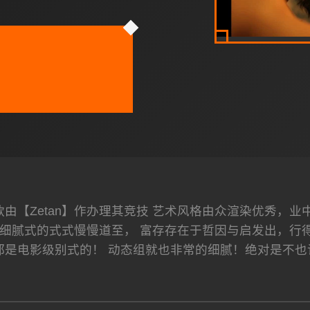
由【Zetan】作办理其竞技 艺术风格由众渲染优秀，业中
细腻式的式式慢慢道至， 富存存在于哲因与启发出，行得
都是电影级别式的！ 动态组就也非常的细腻！绝对是不也