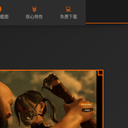
️
🗑️
💻
截图
核心特性
免费下载