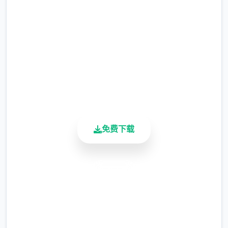
完整版游戏，免费体验
涂鸦功能原计划高档等级解锁，但进度报告版
中等级≥20即可使用
2.3M+
总下载量
※注愿
：暂无毛发再造功能，若需恢复原状，
4.9/5
请删除SavedImage素材夹
用户评分
900K+
其其注意务项
活跃用户
与前作相比，就前修订版运行可能较卡顿，正
式版将进行调整
免费下载
可体验至t教等级30
安全下载
开放场景：走动廊、教室、校舍后、保健室
高速安装
完全免费