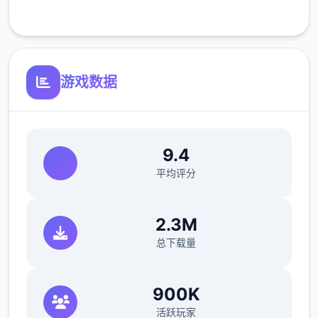
客服支持
游戏数据
洗脑模化维护催眠和束缚玩法
参数未调整，角色可能容易开始飞
9.4
反馈与题题报告请通过discord协助器提交
平均评分
（正式版发布前仅限支援者访问,自由度max！
最近在漫画或是CG合集中常看见所“催眠APP
2.3M
共寓”，难道各位不盼望试试瞧吗…
总下载量
这款游戏高度又原了使用催眠APP进行t教的真
实体验，为独家沉浸式模拟游戏！并非固定流
900K
程的被动观赏，且是让你化身核心角，随心所
活跃玩家
欲之间t教女孩！