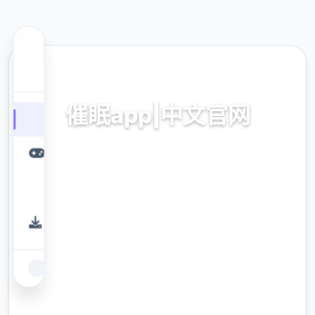
🎆 热门推荐
催眠app|中文官网
催眠神在
9.4
评分
2.3M
下载