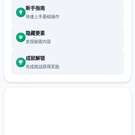
体育仓库增加对着保健室均可触发展chuang
新手指南
戏，但目方体育仓库尚未确装
快速上手基础操作
保健室原本计划数位于特确期机解锁，但为方
法便进度报告版体能，现调整为个体候级≥10
隐藏要素
时开放放
发现秘密内容
新增毛剃除作用
成就解锁
现在可以凭剃刀自身由修剪毛形状
完成挑战获得奖励
该功能其实早已开发终结，但因未添加抵UI
中，此前零法在正化执行品中利用。
由于剃刀加入物品栏会导致道具过数个，目前
暂需通过涂鸦功能达面板使用（未至可能调
整）
快速下载 催眠app|中文官网