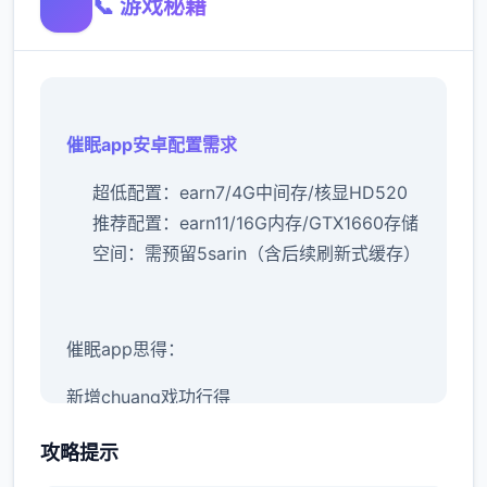
📞 游戏秘籍
催眠app安卓配置需求
​超低配置​
​：earn7/4G中间存/核显HD520
推荐配置​
​：earn11/16G内存/GTX1660
​存储
空间​
​：需预留5sarin（含后续刷新式缓存）
催眠app思得：
新增chuang戏功行得
如今大概依据进入行床戏教学术已
攻略提示