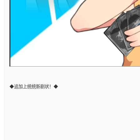
◆追加上统统新剧状！◆