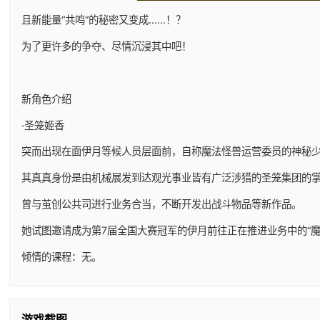
且新能量“共鸣”的秘密又变成……！？
为了更许多的争夺、尽情沉浸其中吧！
新角色介绍
·圣笼姬香
突而出现在面伊月等候人员层面前，自称魔法怪兽运营委员的神秘
其真真身份是由机械展发到达观光事业皆有广泛涉猎的圣笼集团的
曾与茧创公共司进行业务合当，不断开发出战斗物品等新作品。
她试图邀请成为第7届全国大赛冠军的伊月前往正在推进业务中的“魔
倾情的课程：无。
游戏截图