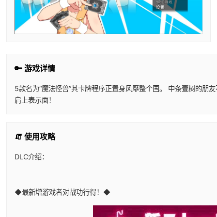
🔑 游戏详情
5款名为“魔法怪兽”其卡牌程序正置身风靡整个国。 中条壹树的朋
肩上表示面！
🧯 使用攻略
DLC介绍：
◆最新增游戏者对战功行得！◆