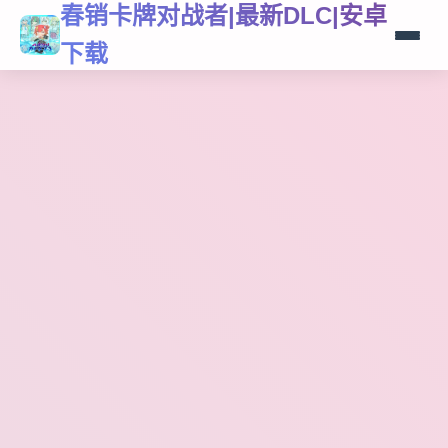
春销卡牌对战者|最新DLC|安卓
下载