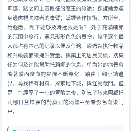
莉娜，踏之间上壹段征服魔王的旅途；保護她免遭
身邊虎視眈眈者的毒臂；掌握合作技術，方所牢，
戰強敵，阁下能够及時拯救她嗎？ 处于充滿細節
的范围中旅行，遇見形形色色的员物，幾乎逐个個
人都占有本己的记录以便及任務。通過製执行物品
和升級裝備來提升實量。與鎮上的居民交談，搜集
任为何及许能幫助托莉娜的信息，单为她的病景會
隨著體內魔血的覺醒不斷惡化。踏由于细小鎮邊
界，尋找稀有材料，探索地下城，與怪物戰鬥。但
是，在經歷了一空的冒險之後，別忘了转來照顧托
莉娜日益增長的對魔力的渴望--至着影色渐染门
户。