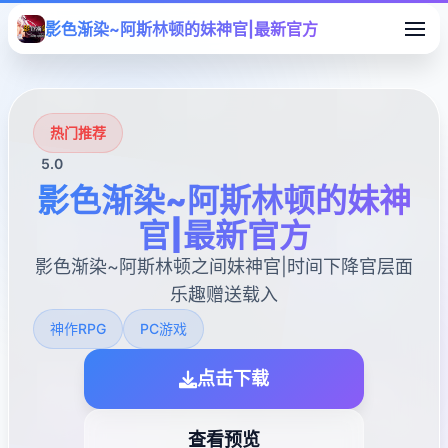
影色渐染~阿斯林顿的妹神官|最新官方
热门推荐
5.0
影色渐染~阿斯林顿的妹神
官|最新官方
影色渐染~阿斯林顿之间妹神官|时间下降官层面
乐趣赠送载入
神作RPG
PC游戏
点击下载
查看预览