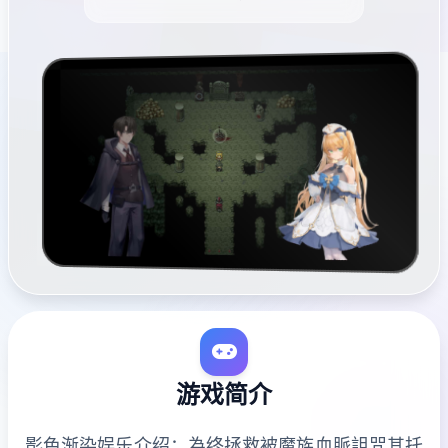
游戏简介
影色渐染娱乐介绍：為终拯救被魔族血脈詛咒其托