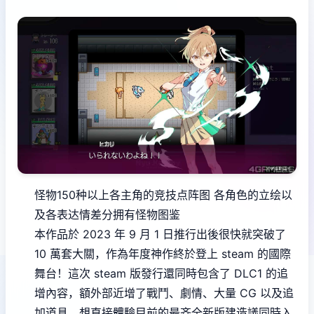
怪物150种以上
各主角的竞技点阵图
各角色的立绘以
及各表达情差分
拥有怪物图鉴
本作品於 2023 年 9 月 1 日推行出後很快就突破了
10 萬套大關，作為年度神作終於登上 steam 的國際
舞台！這次 steam 版發行還同時包含了 DLC1 的追
增內容，額外部近增了戰鬥、劇情、大量 CG 以及追
加道具，想直接體驗目前的最齐全新版建造議同時入